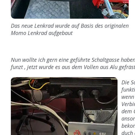
Das neue Lenkrad wurde auf Basis des originalen
Momo Lenkrad aufgebaut
Nun wollte ich gern eine geführte Schaltgasse haben ,
funzt , jetzt wurde es aus dem Vollen aus Alu gefräs
Die S
funkti
wenn 
Verbi
dem G
anson
beko
duch 