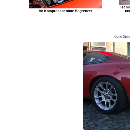
Techn.
V8 Kompressor ohne Begrenzer
un
Klare Sid