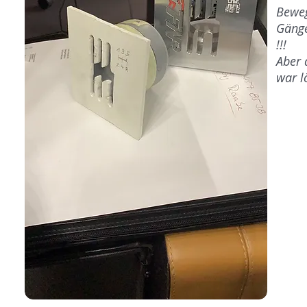
Bewe
Gänge
!!!
Aber 
war l